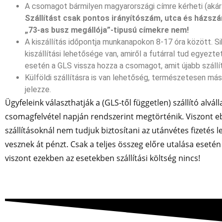
A csomagot bármilyen magyarországi címre kérheti (akár 
Szállítást csak pontos irányítószám, utca és házsz
„73-as busz megállója”-tipusú címekre nem!
A kiszállítás időpontja munkanapokon 8-17 óra között. 
kiszállítási lehetősége van, amiről a futárral tud egyezt
esetén a GLS vissza hozza a csomagot, amit újabb szállítás
Külföldi szállításra is van lehetőség, természetesen más
jelezze.
Ügyfeleink választhatják a (GLS-től független) szállító alvállal
csomagfelvétel napján rendszerint megtörténik. Viszont e
szállításoknál nem tudjuk biztosítani az utánvétes fizetés
vesznek át pénzt. Csak a teljes összeg előre utalása esetén 
viszont ezekben az esetekben szállítási költség nincs!