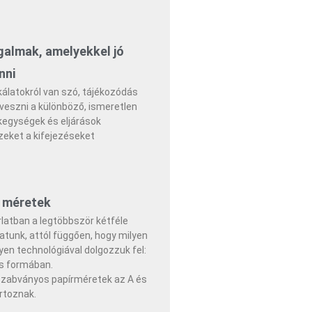
almak, amelyekkel jó
nni
latokról van szó, tájékozódás
veszni a különböző, ismeretlen
egységek és eljárások
zeket a kifejezéseket
 méretek
latban a legtöbbször kétféle
hatunk, attól függően, hogy milyen
en technológiával dolgozzuk fel:
es formában.
szabványos papírméretek az A és
rtoznak.