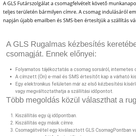
A GLS Futárszolgálat a csomagfelvételt követő munkanap
teljes területén bármilyen címre. A csomag indulásáról emai
napján újabb emailben és SMS-ben értesítjük a szállítás vá
A GLS Rugalmas kézbesítés keretében
csomagját. Ennek előnyei:
Folyamatos tájékoztatás a csomag sorsáról, internetes
A címzett (Ön) e-mail és SMS értesítőt kap a várható kisz
Egy elektronikus felületen már az első kézbesítési kísérle
vagy megváltoztathatja a szállítási időpontot.
Több megoldás közül választhat a ru
Kiszállítás egy új időpontban.
Kiszállítás egy másik címre.
Csomagátvétel egy kiválasztott GLS CsomagPontban v