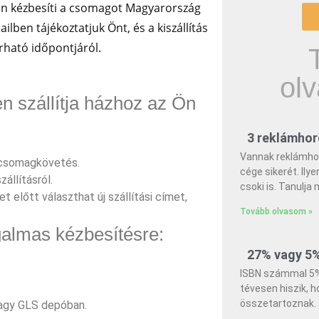
on kézbesíti a csomagot Magyarország
lben tájékoztatjuk Önt, és a kiszállítás
rható időpontjáról.
olv
 szállítja házhoz az Ön
3 reklámhor
Vannak reklámho
 csomagkövetés.
cége sikerét. Ilye
állításról.
csoki is. Tanulja 
t előtt választhat új szállítási címet,
Tovább olvasom »
galmas kézbesítésre:
27% vagy 5
ISBN számmal 5%
tévesen hiszik, h
összetartoznak. 
agy GLS depóban.