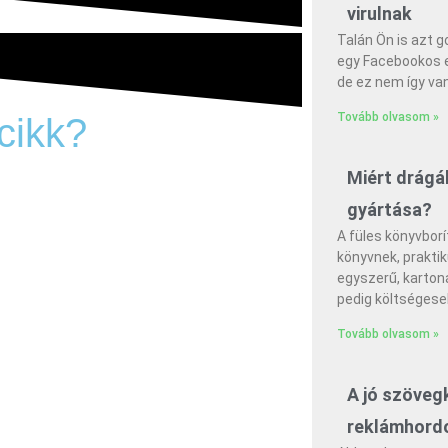
virulnak
Talán Ön is azt 
egy Facebookos 
de ez nem így va
Tovább olvasom »
 cikk?
Miért drágá
egjelenik egy új cikk az oldalon, máris
gyártása?
A füles könyvbor
könyvnek, prakti
egyszerű, karton
pedig költséges
Tovább olvasom »
A jó szöveg
reklámhordo