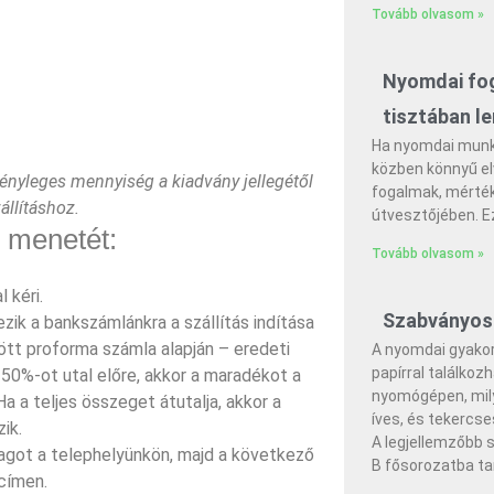
Tovább olvasom »
Nyomdai fog
tisztában le
Ha nyomdai munká
közben könnyű el
tényleges mennyiség a kiadvány jellegétől
fogalmak, mérték
állításhoz.
útvesztőjében. E
, menetét:
Tovább olvasom »
 kéri.
Szabványos
ik a bankszámlánkra a szállítás indítása
dött proforma számla alapján – eredeti
A nyomdai gyakor
papírral találkoz
 50%-ot utal előre, akkor a maradékot a
nyomógépen, mily
Ha a teljes összeget átutalja, akkor a
íves, és tekercs
ik.
A legjellemzőbb 
agot a telephelyünkön, majd a következő
B fősorozatba ta
címen.