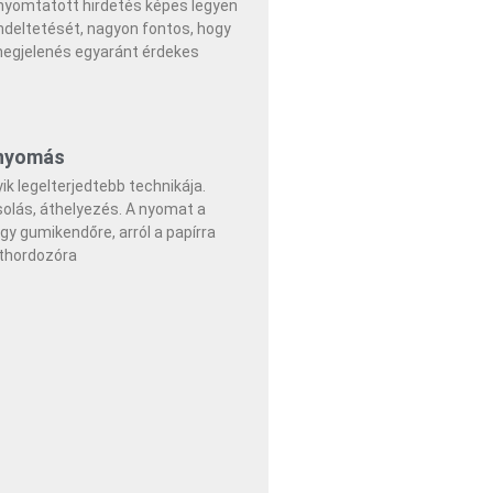
nyomtatott hirdetés képes legyen
endeltetését, nagyon fontos, hogy
megjelenés egyaránt érdekes
tnyomás
k legelterjedtebb technikája.
olás, áthelyezés. A nyomat a
y gumikendőre, arról a papírra
thordozóra