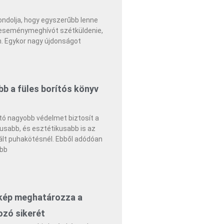
gondolja, hogy egyszerűbb lenne
eseménymeghívót szétküldenie,
n. Egykor nagy újdonságot
bb a füles borítós könyv
ító nagyobb védelmet biztosít a
kusabb, és esztétikusabb is az
ált puhakötésnél. Ebből adódóan
ebb
kép meghatározza a
zó sikerét