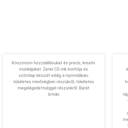
Köszönöm hozzáállásukat és precíz, kreatív
munkájukat. Zenei CD-ink borítója és
szórólap készült eddig a nyomdában,
tökéletes minőségben részükről, tökéletes
h
megelégedettséggel részünkről. Barát
István
tá
me