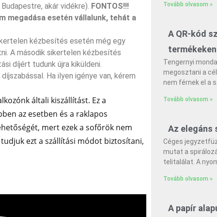
Tovább olvasom »
Budapestre, akár vidékre).
FONTOS!!!
ám megadása esetén vállalunk, tehát a
A QR-kód sz
Sikertelen kézbesítés esetén még egy
termékeken
etni. A második sikertelen kézbesítés
Tengernyi monda
i díjért tudunk újra kiküldeni.
megosztani a cél
 díjszabással. Ha ilyen igénye van, kérem
nem férnek el a 
kozónk általi kiszállítást. Ez a
Tovább olvasom »
bben az esetben és a raklapos
 lehetőségét, mert ezek a sofőrök nem
Az elegáns 
tudjuk ezt a szállítási módot biztosítani,
Céges jegyzetfüz
mutat a spiráloz
telitalálat. A ny
Tovább olvasom »
A papír ala