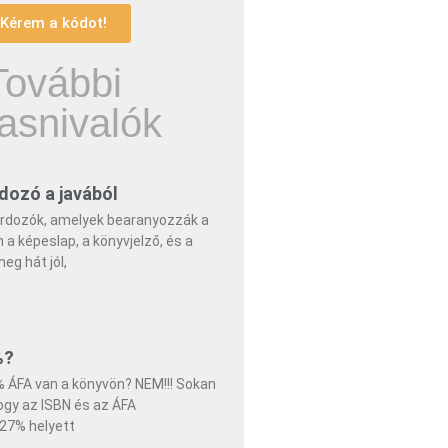
Kérem a kódot!
További
asnivalók
dozó a javából
rdozók, amelyek bearanyozzák a
n a képeslap, a könyvjelző, és a
meg hát jól,
%?
 ÁFA van a könyvön? NEM!!! Sokan
ogy az ISBN és az ÁFA
27% helyett