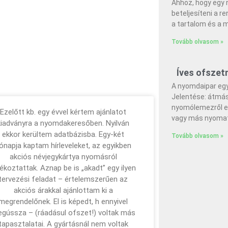
Ahhoz, hogy egy 
beteljesíteni a r
a tartalom és a 
Tovább olvasom »
Íves ofsze
A nyomdaipar egyi
Jelentése: átmás
nyomólemezről eg
Ezelőtt kb. egy évvel kértem ajánlatot
vagy más nyoma
kiadványra a nyomdakeresőben. Nyilván
ekkor kerültem adatbázisba. Egy-két
Tovább olvasom »
ónapja kaptam hírleveleket, az egyikben
akciós névjegykártya nyomásról
jékoztattak. Aznap be is „akadt” egy ilyen
tervezési feladat – értelemszerűen az
akciós árakkal ajánlottam ki a
megrendelőnek. El is képedt, h ennyivel
gússza – (ráadásul ofszet!) voltak más
tapasztalatai. A gyártásnál nem voltak