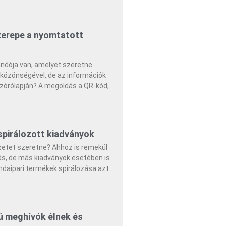
erepe a nyomtatott
ndója van, amelyet szeretne
közönségével, de az információk
szórólapján? A megoldás a QR-kód,
spirálozott kiadványok
etet szeretne? Ahhoz is remekül
ás, de más kiadványok esetében is
omdaipari termékek spirálozása azt
pú meghívók élnek és