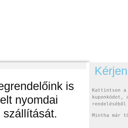
Kérjen
egrendelőink is
Kattintson a 
elt nyomdai
kuponkódot, a
rendeléséből
szállítását.