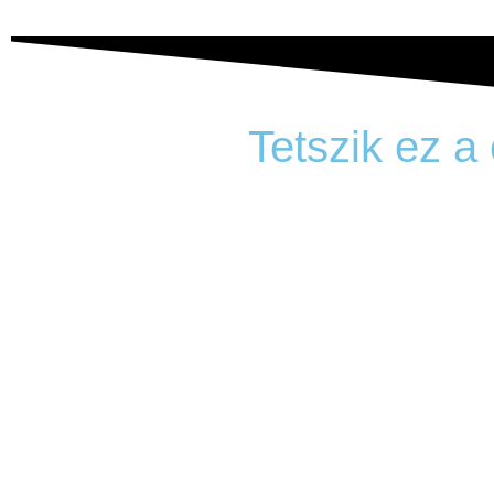
Tetszik ez a
Adja meg a leggyakrabban olvasott e-mail-címét, és amint m
elküldjük azt Önnek!