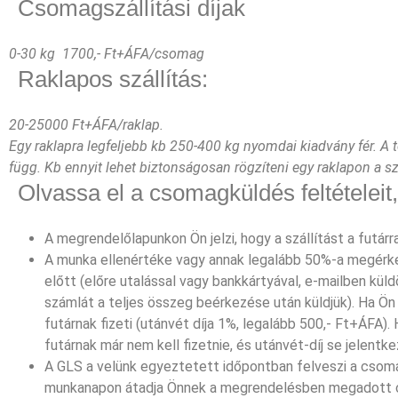
Csomagszállítási díjak
0-30 kg 1700,- Ft+ÁFA/csomag
Raklapos szállítás:
20-25000 Ft+ÁFA/raklap.
Egy raklapra legfeljebb kb 250-400 kg nyomdai kiadvány fér. A 
függ. Kb ennyit lehet biztonságosan rögzíteni egy raklapon a sz
Olvassa el a csomagküldés feltételeit
A megrendelőlapunkon Ön jelzi, hogy a szállítást a futárral
A munka ellenértéke vagy annak legalább 50%-a megérkez
előtt (előre utalással vagy bankkártyával, e-mailben kül
számlát a teljes összeg beérkezése után küldjük). Ha Ön
futárnak fizeti (utánvét díja 1%, legalább 500,- Ft+ÁFA). 
futárnak már nem kell fizetnie, és utánvét-díj se jelentkez
A GLS a velünk egyeztetett időpontban felveszi a csom
munkanapon átadja Önnek a megrendelésben megadott 