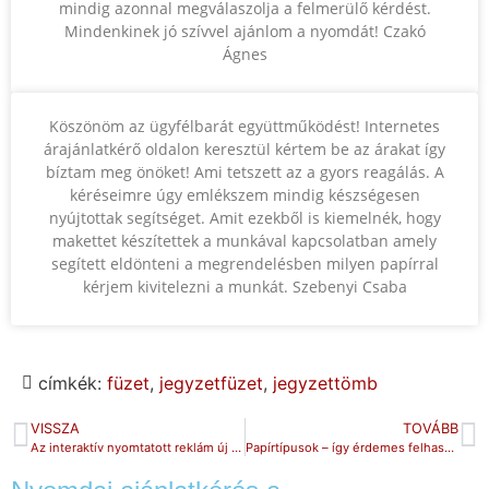
mindig azonnal megválaszolja a felmerülő kérdést.
Mindenkinek jó szívvel ajánlom a nyomdát! Czakó
Ágnes
Köszönöm az ügyfélbarát együttműködést! Internetes
árajánlatkérő oldalon keresztül kértem be az árakat így
bíztam meg önöket! Ami tetszett az a gyors reagálás. A
kéréseimre úgy emlékszem mindig készségesen
nyújtottak segítséget. Amit ezekből is kiemelnék, hogy
makettet készítettek a munkával kapcsolatban amely
segített eldönteni a megrendelésben milyen papírral
kérjem kivitelezni a munkát. Szebenyi Csaba
címkék:
füzet
,
jegyzetfüzet
,
jegyzettömb
VISSZA
TOVÁBB
Az interaktív nyomtatott reklám új lendületet ad a hirdetéseknek
Papírtípusok – így érdemes felhasználni a különböző fajtákat