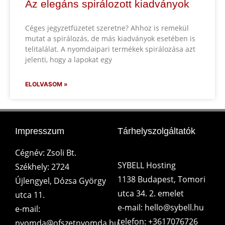
Az elegáns spirálozott kiadványok
Céges jegyzetfüzetet szeretne? Ahhoz is remekül
mutat a spirálozás, de más kiadványok esetében is
telitalálat. A nyomdaipari termékek spirálozása azt
jelenti, hogy a lapokat egy
ELOLVASOM »
Impresszum
Tárhelyszolgáltatók
Cégnév: Zsoli Bt.
SYBELL Hosting
Székhely: 2724
1138 Budapest, Tomori
Újlengyel, Dózsa György
utca 34. 2. emelet
utca 11.
e-mail: hello@sybell.hu
e-mail:
telefon: +3617076726
nyomda@ofszetnyomda.hu