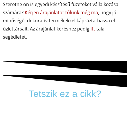
Szeretne ön is egyedi készítésű füzeteket vállalkozása
számára?
Kérjen árajánlatot tőlünk még ma
, hogy jó
minőségű, dekoratív termékekkel kápráztathassa el
üzlettársait. Az árajánlat kéréshez pedig
itt
talál
segédletet.
Tetszik ez a cikk?
Adja meg a leggyakrabban olvasott e-mail-címét, és
amint megjelenik egy új cikk az oldalon, máris elküldjük
azt Önnek!