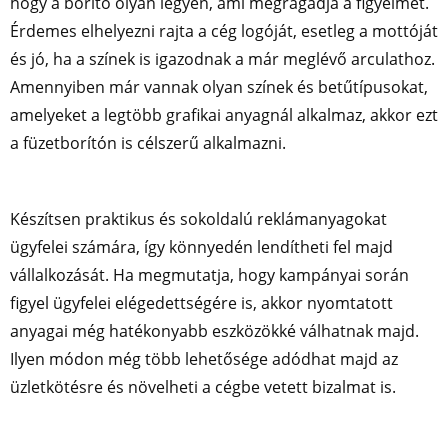
hogy a borító olyan legyen, ami megragadja a figyelmet.
Érdemes elhelyezni rajta a cég logóját, esetleg a mottóját
és jó, ha a színek is igazodnak a már meglévő arculathoz.
Amennyiben már vannak olyan színek és betűtípusokat,
amelyeket a legtöbb grafikai anyagnál alkalmaz, akkor ezt
a füzetborítón is célszerű alkalmazni.
Készítsen praktikus és sokoldalú reklámanyagokat
ügyfelei számára, így könnyedén lendítheti fel majd
vállalkozását. Ha megmutatja, hogy kampányai során
figyel ügyfelei elégedettségére is, akkor nyomtatott
anyagai még hatékonyabb eszközökké válhatnak majd.
Ilyen módon még több lehetősége adódhat majd az
üzletkötésre és növelheti a cégbe vetett bizalmat is.