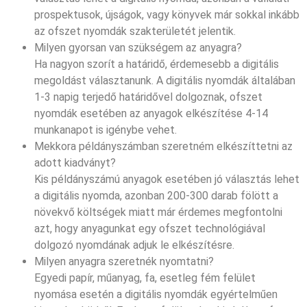
prospektusok, újságok, vagy könyvek már sokkal inkább
az ofszet nyomdák szakterületét jelentik.
Milyen gyorsan van szükségem az anyagra?
Ha nagyon szorít a határidő, érdemesebb a digitális
megoldást választanunk. A digitális nyomdák általában
1-3 napig terjedő határidővel dolgoznak, ofszet
nyomdák esetében az anyagok elkészítése 4-14
munkanapot is igénybe vehet.
Mekkora példányszámban szeretném elkészíttetni az
adott kiadványt?
Kis példányszámú anyagok esetében jó választás lehet
a digitális nyomda, azonban 200-300 darab fölött a
növekvő költségek miatt már érdemes megfontolni
azt, hogy anyagunkat egy ofszet technológiával
dolgozó nyomdának adjuk le elkészítésre.
Milyen anyagra szeretnék nyomtatni?
Egyedi papír, műanyag, fa, esetleg fém felület
nyomása esetén a digitális nyomdák egyértelműen