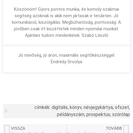
Köszönöm! Gyors pontos munka, és komoly szakmai
segitség azoknak is akik nem jártasak e területen. Jó
komunikáció, kiszolgálás. Megbizhatóság, pontosság. A
jövőben csak itt kiszéttetek minden nyomdai munkát.
Ajánlani tudom mindenkinek. Szabó László
Jó minőség, jó áron, maximális segítőkészséggel.
Endrédy Orsolya
címkék:
digitális
,
könyv
,
névjegykártya
,
ofszet
,
példányszám
,
prospektus
,
szórólap
VISSZA
TOVÁBB