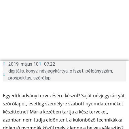
2019. május 10
07:22
digitális
,
könyv
,
névjegykártya
,
ofszet
,
példányszám
,
prospektus
,
szórólap
Egyedi kiadvány tervezésére készül? Saját névjegykártyát,
szórólapot, esetleg személyre szabott nyomdaterméket
készíttetne? Már a kezében tartja a kész terveket,
azonban nem tudja eldönteni, a különböző technikákkal
dolgozó nyomdák közül melyik lenne a helyes választás?