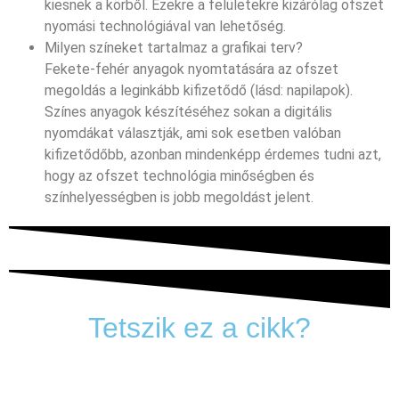
kiesnek a körből. Ezekre a felületekre kizárólag ofszet
nyomási technológiával van lehetőség.
Milyen színeket tartalmaz a grafikai terv?
Fekete-fehér anyagok nyomtatására az ofszet
megoldás a leginkább kifizetődő (lásd: napilapok).
Színes anyagok készítéséhez sokan a digitális
nyomdákat választják, ami sok esetben valóban
kifizetődőbb, azonban mindenképp érdemes tudni azt,
hogy az ofszet technológia minőségben és
színhelyességben is jobb megoldást jelent.
Tetszik ez a cikk?
Adja meg a leggyakrabban olvasott e-mail-címét, és
amint megjelenik egy új cikk az oldalon, máris elküldjük