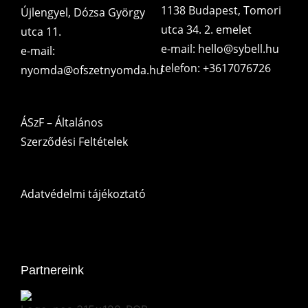
1138 Budapest, Tomori
Újlengyel, Dózsa György
utca 34. 2. emelet
utca 11.
e-mail: hello@sybell.hu
e-mail:
telefon: +3617076726
nyomda@ofszetnyomda.hu
ÁSzF – Általános
Szerződési Feltételek
Adatvédelmi tájékoztató
Partnereink