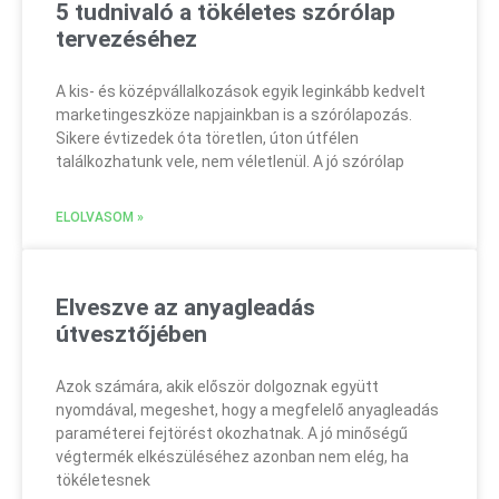
5 tudnivaló a tökéletes szórólap
tervezéséhez
A kis- és középvállalkozások egyik leginkább kedvelt
marketingeszköze napjainkban is a szórólapozás.
Sikere évtizedek óta töretlen, úton útfélen
találkozhatunk vele, nem véletlenül. A jó szórólap
ELOLVASOM »
Elveszve az anyagleadás
útvesztőjében
Azok számára, akik először dolgoznak együtt
nyomdával, megeshet, hogy a megfelelő anyagleadás
paraméterei fejtörést okozhatnak. A jó minőségű
végtermék elkészüléséhez azonban nem elég, ha
tökéletesnek