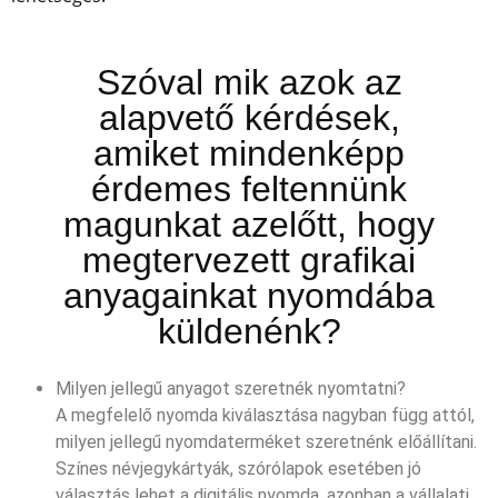
Szóval mik azok az
alapvető kérdések,
amiket mindenképp
érdemes feltennünk
magunkat azelőtt, hogy
megtervezett grafikai
anyagainkat nyomdába
küldenénk?
Milyen jellegű anyagot szeretnék nyomtatni?
A megfelelő nyomda kiválasztása nagyban függ attól,
milyen jellegű nyomdaterméket szeretnénk előállítani.
Színes névjegykártyák, szórólapok esetében jó
választás lehet a digitális nyomda, azonban a vállalati