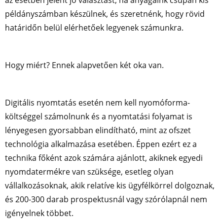
az esetben jelent jó választást, ha anyagaink csupán kis
példányszámban készülnek, és szeretnénk, hogy rövid
határidőn belül elérhetőek legyenek számunkra.
Hogy miért? Ennek alapvetően két oka van.
Digitális nyomtatás esetén nem kell nyomóforma-
költséggel számolnunk és a nyomtatási folyamat is
lényegesen gyorsabban elindítható, mint az ofszet
technológia alkalmazása esetében. Éppen ezért ez a
technika főként azok számára ajánlott, akiknek egyedi
nyomdatermékre van szüksége, esetleg olyan
vállalkozásoknak, akik relatíve kis ügyfélkörrel dolgoznak,
és 200-300 darab prospektusnál vagy szórólapnál nem
igényelnek többet.