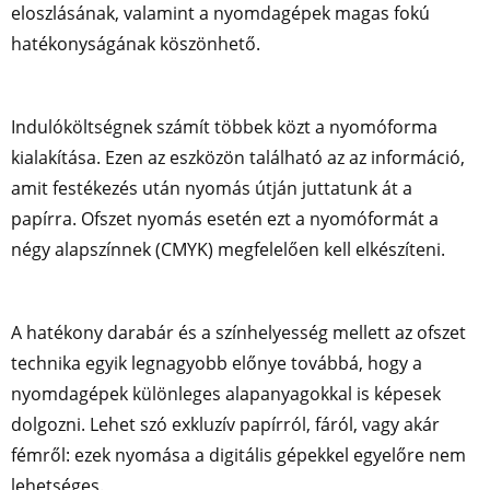
eloszlásának, valamint a nyomdagépek magas fokú
hatékonyságának köszönhető.
Indulóköltségnek számít többek közt a nyomóforma
kialakítása. Ezen az eszközön található az az információ,
amit festékezés után nyomás útján juttatunk át a
papírra. Ofszet nyomás esetén ezt a nyomóformát a
négy alapszínnek (CMYK) megfelelően kell elkészíteni.
A hatékony darabár és a színhelyesség mellett az ofszet
technika egyik legnagyobb előnye továbbá, hogy a
nyomdagépek különleges alapanyagokkal is képesek
dolgozni. Lehet szó exkluzív papírról, fáról, vagy akár
fémről: ezek nyomása a digitális gépekkel egyelőre nem
lehetséges.