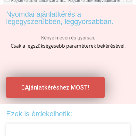
Hogyan kerülje el hatékonyan a hibás nyomdai anyag leadását?
Hogyan kerülnek könyvespolcainkra a legizgalmasabb történetek?
Nyomdai ajánlatkérés a
legegyszerűbben, leggyorsabban.
Kényelmesen és gyorsan.
Csak a legszükségesebb paraméterek bekérésével.
Ajánlatkéréshez MOST!
Ezek is érdekelhetik: