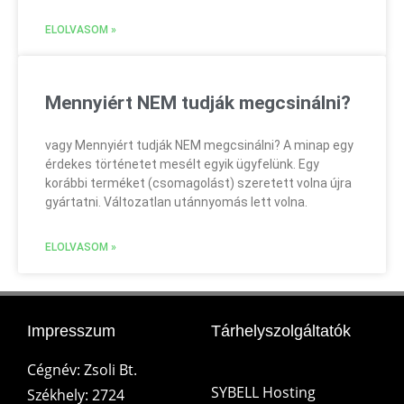
ELOLVASOM »
Mennyiért NEM tudják megcsinálni?
vagy Mennyiért tudják NEM megcsinálni? A minap egy
érdekes történetet mesélt egyik ügyfelünk. Egy
korábbi terméket (csomagolást) szeretett volna újra
gyártatni. Változatlan utánnyomás lett volna.
ELOLVASOM »
Impresszum
Tárhelyszolgáltatók
Cégnév: Zsoli Bt.
SYBELL Hosting
Székhely: 2724