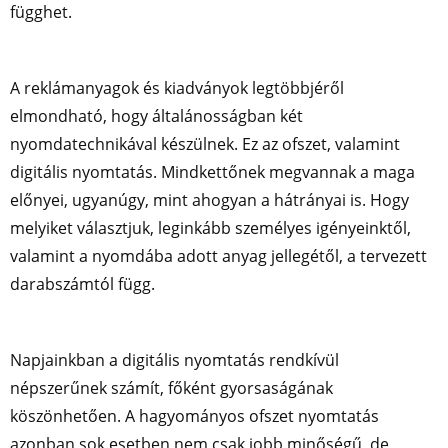
függhet.
A reklámanyagok és kiadványok legtöbbjéről
elmondható, hogy általánosságban két
nyomdatechnikával készülnek. Ez az ofszet, valamint
digitális nyomtatás. Mindkettőnek megvannak a maga
előnyei, ugyanúgy, mint ahogyan a hátrányai is. Hogy
melyiket választjuk, leginkább személyes igényeinktől,
valamint a nyomdába adott anyag jellegétől, a tervezett
darabszámtól függ.
Napjainkban a digitális nyomtatás rendkívül
népszerűnek számít, főként gyorsaságának
köszönhetően. A hagyományos ofszet nyomtatás
azonban sok esetben nem csak jobb minőségű, de