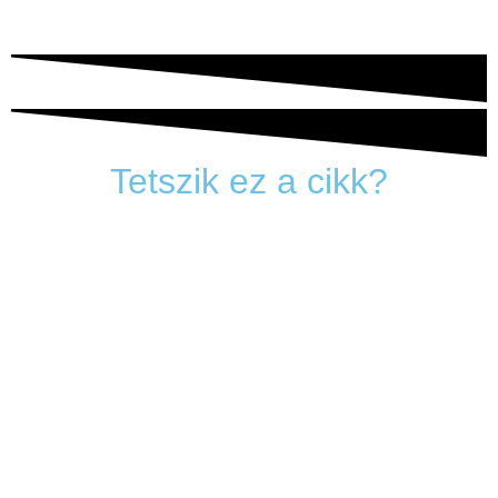
Tetszik ez a cikk?
Adja meg a leggyakrabban olvasott e-mail-címét, és
amint megjelenik egy új cikk az oldalon, máris elküldjük
azt Önnek!