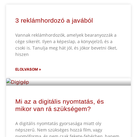
3 reklámhordozó a javából
Vannak reklámhordozók, amelyek bearanyozzák a
cége sikerét. Ilyen a képeslap, a könyvjelző, és a
csoki is. Tanulja meg hát jól, és jókor bevetni őket,
hiszen
ELOLVASOM »
Mi az a digitális nyomtatás, és
mikor van rá szükségem?
A digitális nyomtatás gyorsasága miatt oly
népszerű. Nem szükséges hozzá film, vagy
nyomóforma, és nem csak fekete-fehérben, hanem