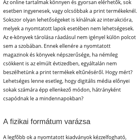
Az online tartalmak könnyen és gyorsan elérhetők, sok
esetben ingyenesek, vagy olcsóbbak a print termékeknél.
Sokszor olyan lehetőségeket is kínálnak az interakcióra,
melyek a nyomtatott lapok esetében nem lehetségesek.
Az e-könyvek tárolása ráadásul nem igényel külön polcot
sem a szobában. Ennek ellenére a nyomtatott
magazinok és könyvek népszerűsége, ha némileg
csökkent is az elmúlt évtizedben, egyáltalán nem
beszélhetünk a print termékek eltűnéséről. Hogy mért?
Lehetséges lenne esetleg, hogy digitális média előnyei
sokak számára épp ellenkező módon, hátrányként
csapódnak le a mindennapokban?
A fizikai formátum varázsa
A legfőbb ok a nyomtatott kiadványok kézzelfogható,