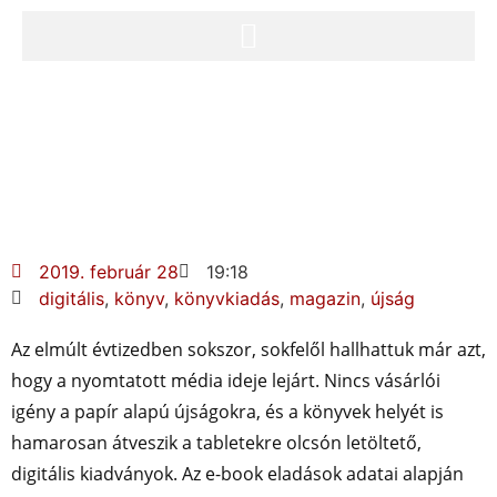
2019. február 28
19:18
digitális
,
könyv
,
könyvkiadás
,
magazin
,
újság
Az elmúlt évtizedben sokszor, sokfelől hallhattuk már azt,
hogy a nyomtatott média ideje lejárt. Nincs vásárlói
igény a papír alapú újságokra, és a könyvek helyét is
hamarosan átveszik a tabletekre olcsón letöltető,
digitális kiadványok. Az e-book eladások adatai alapján