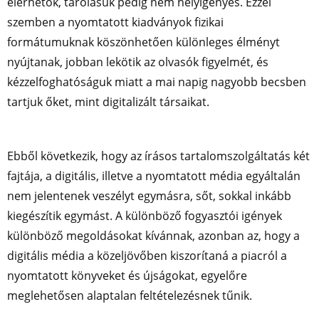
elérhetők, tárolásuk pedig nem helyigényes. Ezzel
szemben a nyomtatott kiadványok fizikai
formátumuknak köszönhetően különleges élményt
nyújtanak, jobban lekötik az olvasók figyelmét, és
kézzelfoghatóságuk miatt a mai napig nagyobb becsben
tartjuk őket, mint digitalizált társaikat.
Ebből következik, hogy az írásos tartalomszolgáltatás két
fajtája, a digitális, illetve a nyomtatott média egyáltalán
nem jelentenek veszélyt egymásra, sőt, sokkal inkább
kiegészítik egymást. A különböző fogyasztói igények
különböző megoldásokat kívánnak, azonban az, hogy a
digitális média a közeljövőben kiszorítaná a piacról a
nyomtatott könyveket és újságokat, egyelőre
meglehetősen alaptalan feltételezésnek tűnik.