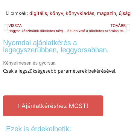
címkék:
digitális
,
könyv
,
könyvkiadás
,
magazin
,
újság
VISSZA
TOVÁBB
Hogyan készítsünk tökéletes névjegykártyát?
5 tudnivaló a tökéletes szórólap tervezéséhez
Nyomdai ajánlatkérés a
legegyszerűbben, leggyorsabban.
Kényelmesen és gyorsan.
Csak a legszükségesebb paraméterek bekérésével.
Ajánlatkéréshez MOST!
Ezek is érdekelhetik: