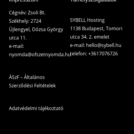
Cégnév: Zsoli Bt.
SYBELL Hosting
Székhely: 2724
1138 Budapest, Tomori
Újlengyel, Dózsa György
utca 34. 2. emelet
utca 11.
e-mail: hello@sybell.hu
e-mail:
telefon: +3617076726
nyomda@ofszetnyomda.hu
ÁSzF – Általános
Szerződési Feltételek
Adatvédelmi tájékoztató