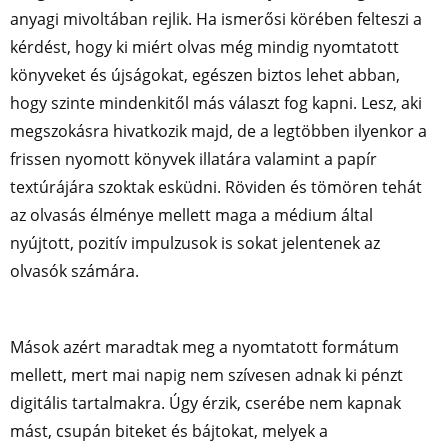
anyagi mivoltában rejlik. Ha ismerősi körében felteszi a
kérdést, hogy ki miért olvas még mindig nyomtatott
könyveket és újságokat, egészen biztos lehet abban,
hogy szinte mindenkitől más választ fog kapni. Lesz, aki
megszokásra hivatkozik majd, de a legtöbben ilyenkor a
frissen nyomott könyvek illatára valamint a papír
textúrájára szoktak esküdni. Röviden és tömören tehát
az olvasás élménye mellett maga a médium által
nyújtott, pozitív impulzusok is sokat jelentenek az
olvasók számára.
Mások azért maradtak meg a nyomtatott formátum
mellett, mert mai napig nem szívesen adnak ki pénzt
digitális tartalmakra. Úgy érzik, cserébe nem kapnak
mást, csupán biteket és bájtokat, melyek a