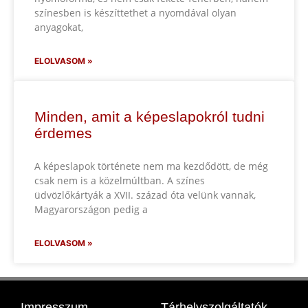
színesben is készíttethet a nyomdával olyan
anyagokat,
ELOLVASOM »
Minden, amit a képeslapokról tudni
érdemes
A képeslapok története nem ma kezdődött, de még
csak nem is a közelmúltban. A színes
üdvözlőkártyák a XVII. század óta velünk vannak,
Magyarországon pedig a
ELOLVASOM »
Impresszum
Tárhelyszolgáltatók